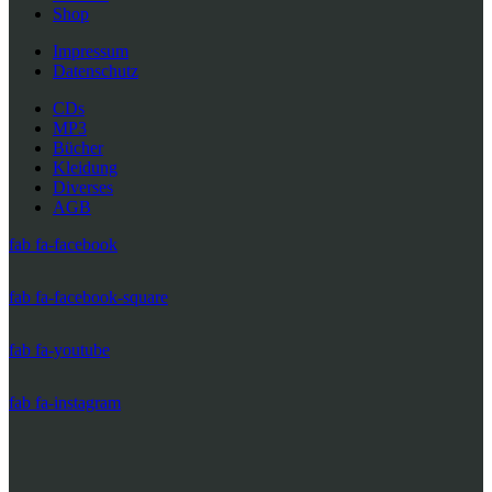
Shop
Impressum
Datenschutz
CDs
MP3
Bücher
Kleidung
Diverses
AGB
fab fa-facebook
fab fa-facebook-square
fab fa-youtube
fab fa-instagram