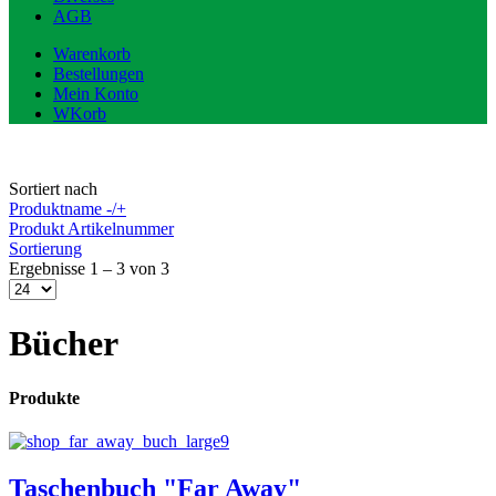
AGB
Warenkorb
Bestellungen
Mein Konto
WKorb
Sortiert nach
Produktname -/+
Produkt Artikelnummer
Sortierung
Ergebnisse 1 – 3 von 3
Bücher
Produkte
Taschenbuch "Far Away"