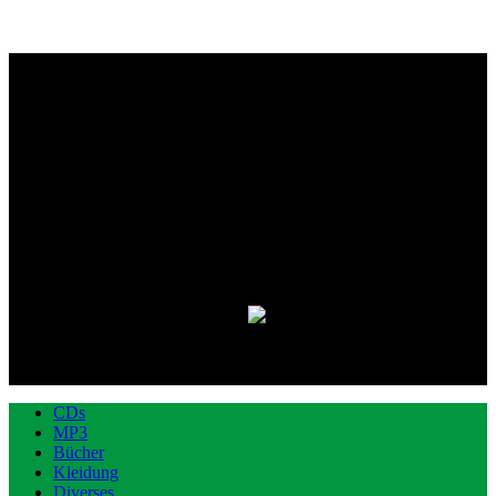
CDs
MP3
Bücher
Kleidung
Diverses