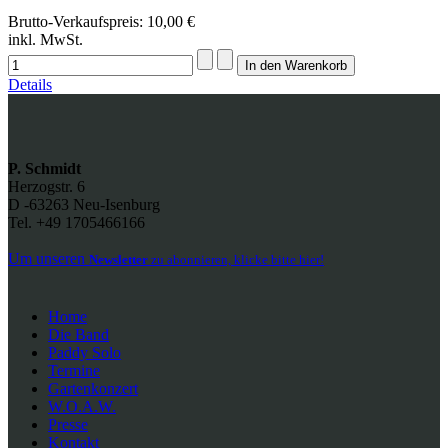
Brutto-Verkaufspreis:
10,00 €
inkl. MwSt.
Details
P. Schmidt
Herzogstr. 6
D -63263 Neu-Isenburg
Tel. +49 1705466166
Um unseren
Newsletter
zu abonnieren, klicke bitte hier!
Home
Die Band
Paddy Solo
Termine
Gartenkonzert
W.O.A.W.
Presse
Kontakt