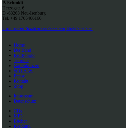
P. Schmidt
Herzogstr. 6
D -63263 Neu-Isenburg
Tel. +49 1705466166
Um unseren
Newsletter
zu abonnieren, klicke bitte hier!
Home
Die Band
Paddy Solo
Termine
Gartenkonzert
W.O.A.W.
Presse
Kontakt
Shop
Impressum
Datenschutz
CDs
MP3
Bücher
Kleidung