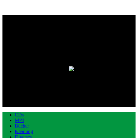
CDs
MP3
Bücher
Kleidung
Diverses