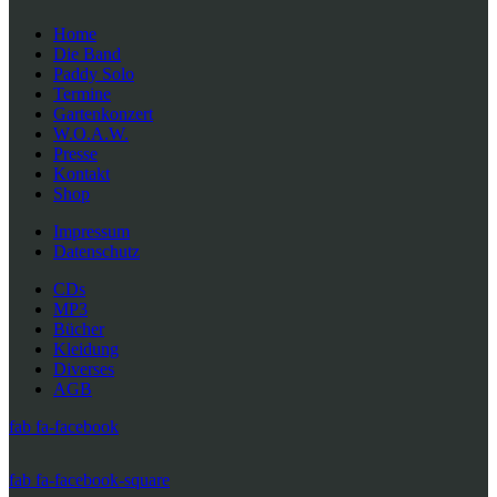
Home
Die Band
Paddy Solo
Termine
Gartenkonzert
W.O.A.W.
Presse
Kontakt
Shop
Impressum
Datenschutz
CDs
MP3
Bücher
Kleidung
Diverses
AGB
fab fa-facebook
fab fa-facebook-square