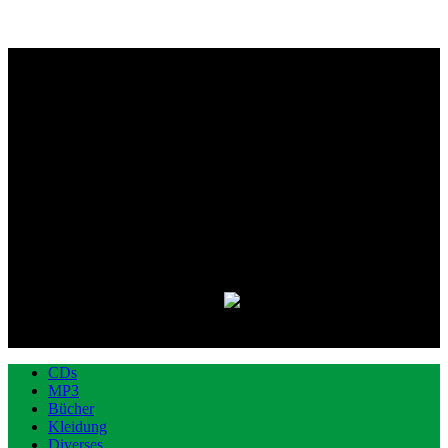
CDs
MP3
Bücher
Kleidung
Diverses