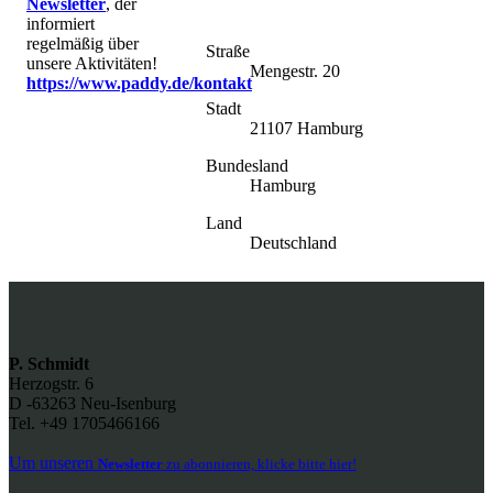
Newsletter
, der
informiert
regelmäßig über
Straße
unsere Aktivitäten!
Mengestr. 20
https://www.paddy.de/kontakt
Stadt
21107 Hamburg
Bundesland
Hamburg
Land
Deutschland
P. Schmidt
Herzogstr. 6
D -63263 Neu-Isenburg
Tel. +49 1705466166
Um unseren
Newsletter
zu abonnieren, klicke bitte hier!