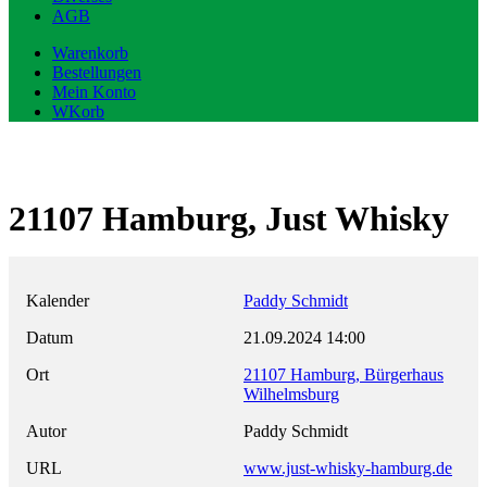
AGB
Warenkorb
Bestellungen
Mein Konto
WKorb
21107 Hamburg, Just Whisky
Kalender
Paddy Schmidt
Datum
21.09.2024
14:00
Ort
21107 Hamburg, Bürgerhaus
Wilhelmsburg
Autor
Paddy Schmidt
URL
www.just-whisky-hamburg.de