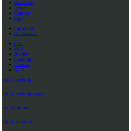
W.O.A.W.
Presse
Kontakt
Shop
Impressum
Datenschutz
CDs
MP3
Bücher
Kleidung
Diverses
AGB
fab fa-facebook
fab fa-facebook-square
fab fa-youtube
fab fa-instagram