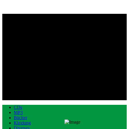
CDs
MP3
Bücher
Kleidung
Diverses