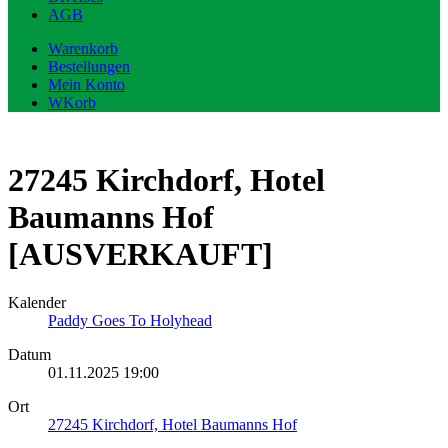
AGB
Warenkorb
Bestellungen
Mein Konto
WKorb
27245 Kirchdorf, Hotel
Baumanns Hof
[AUSVERKAUFT]
Kalender
Paddy Goes To Holyhead
Datum
01.11.2025
19:00
Ort
27245 Kirchdorf, Hotel Baumanns Hof