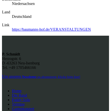
Niedersachsen
Land
Deutschland
Link
https://baumanns-hof.de/VERANSTALTUNGEN
P. Schmidt
Herzogstr. 6
D -63263 Neu-Isenburg
Tel. +49 1705466166
Um unseren
Newsletter
zu abonnieren, klicke bitte hier!
Home
Die Band
Paddy Solo
Termine
Gartenkonzert