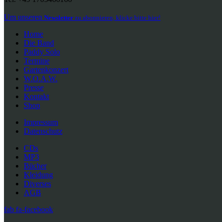
Um unseren
Newsletter
zu abonnieren, klicke bitte hier!
Home
Die Band
Paddy Solo
Termine
Gartenkonzert
W.O.A.W.
Presse
Kontakt
Shop
Impressum
Datenschutz
CDs
MP3
Bücher
Kleidung
Diverses
AGB
fab fa-facebook