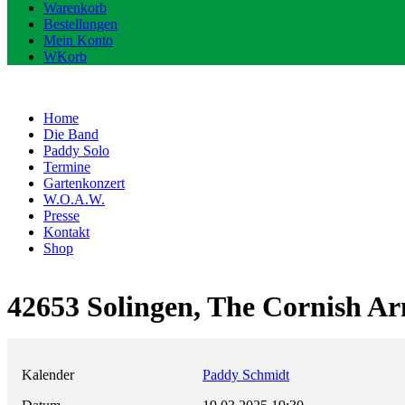
Warenkorb
Bestellungen
Mein Konto
WKorb
Home
Die Band
Paddy Solo
Termine
Gartenkonzert
W.O.A.W.
Presse
Kontakt
Shop
42653 Solingen, The Cornish
Kalender
Paddy Schmidt