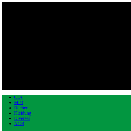
CDs
MP3
Bücher
Kleidung
Diverses
AGB