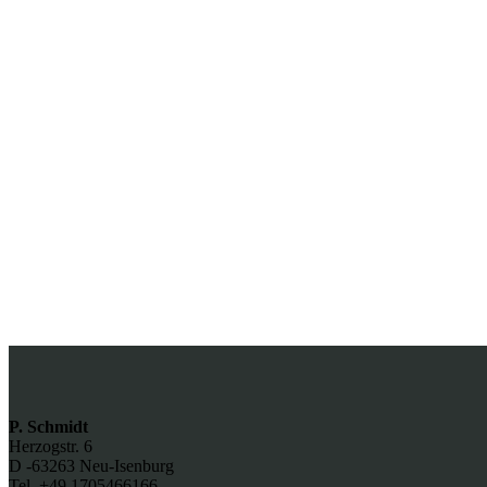
P. Schmidt
Herzogstr. 6
D -63263 Neu-Isenburg
Tel. +49 1705466166