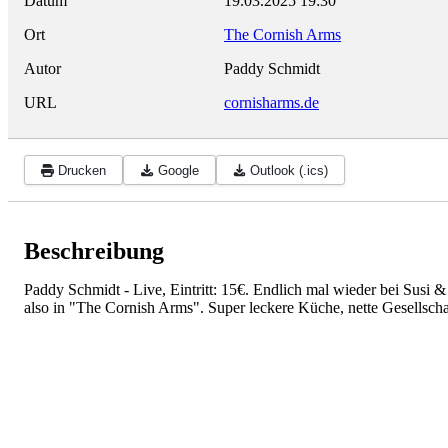
Datum
19.03.2025
19:30
Ort
The Cornish Arms
Autor
Paddy Schmidt
URL
cornisharms.de
Drucken
Google
Outlook (.ics)
Beschreibung
Paddy Schmidt - Live, Eintritt: 15€. Endlich mal wieder bei Susi
also in "The Cornish Arms". Super leckere Küche, nette Gesellsch