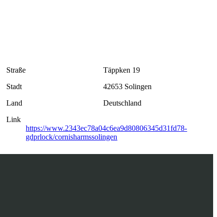
Straße
Täppken 19
Stadt
42653 Solingen
Land
Deutschland
Link
https://www.2343ec78a04c6ea9d80806345d31fd78-
gdprlock/cornisharmssolingen