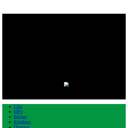
CDs
MP3
Bücher
Kleidung
Diverses