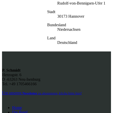
Rudolf-von-Bennigsen-Ufer 1
Stadt
30173 Hannover
Bundesland
Niedersachsen
Land
Deutschland
P. Schmidt
Herzogstr. 6
D -63263 Neu-Isenburg
Tel. +49 1705466166
Um unseren
Newsletter
zu abonnieren, klicke bitte hier!
Home
Die Band