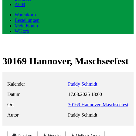
AGB
Warenkorb
Bestellungen
Mein Konto
WKorb
30169 Hannover, Maschseefest
Kalender
Paddy Schmidt
Datum
17.08.2025
13:00
Ort
30169 Hannover, Maschseefest
Autor
Paddy Schmidt
Drucken
Google
Outlook (.ics)