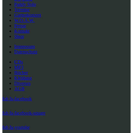
Paddy Solo
Termine
Gartenkonzert
W.O.A.W.
Presse
Kontakt
Shop
Impressum
Datenschutz
CDs
MP3
Bücher
Kleidung
Diverses
AGB
fab fa-facebook
fab fa-facebook-square
fab fa-youtube