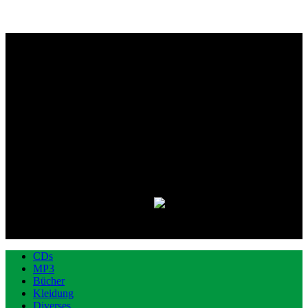
CDs
MP3
Bücher
Kleidung
Diverses