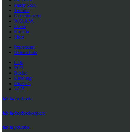
Paddy Solo
Termine
Gartenkonzert
W.O.A.W.
Presse
Kontakt
Shop
Impressum
Datenschutz
CDs
MP3
Bücher
Kleidung
Diverses
AGB
fab fa-facebook
fab fa-facebook-square
fab fa-youtube