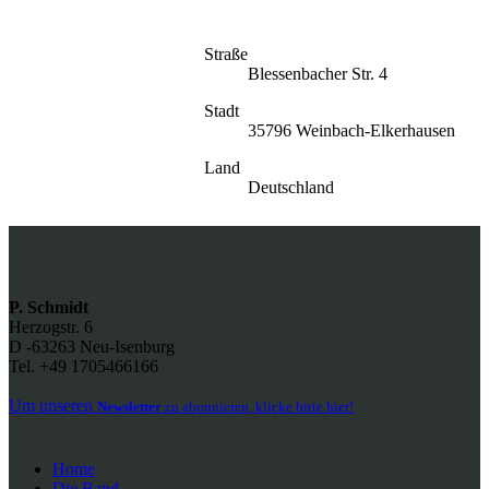
Straße
Blessenbacher Str. 4
Stadt
35796 Weinbach-Elkerhausen
Land
Deutschland
P. Schmidt
Herzogstr. 6
D -63263 Neu-Isenburg
Tel. +49 1705466166
Um unseren
Newsletter
zu abonnieren, klicke bitte hier!
Home
Die Band