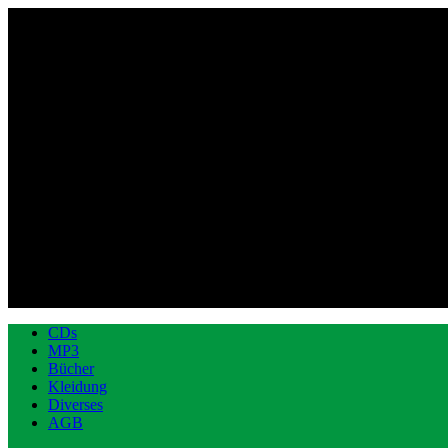
CDs
MP3
Bücher
Kleidung
Diverses
AGB