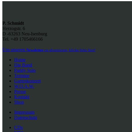
P. Schmidt
Herzogstr. 6
D -63263 Neu-Isenburg
Tel. +49 1705466166
Um unseren
Newsletter
zu abonnieren, klicke bitte hier!
Home
Die Band
Paddy Solo
Termine
Gartenkonzert
W.O.A.W.
Presse
Kontakt
Shop
Impressum
Datenschutz
CDs