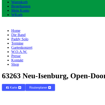
Warenkorb
Bestellungen
Mein Konto
WKorb
Home
Die Band
Paddy Solo
Termine
Gartenkonzert
W.O.A.W.
Presse
Kontakt
Shop
63263 Neu-Isenburg, Open-Door
Karte
Routenplaner