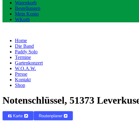
Warenkorb
Bestellungen
Mein Konto
WKorb
Home
Die Band
Paddy Solo
Termine
Gartenkonzert
W.O.A.W.
Presse
Kontakt
Shop
Notenschlüssel, 51373 Leverkus
Karte
Routenplaner