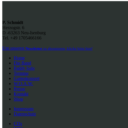
P. Schmidt
Herzogstr. 6
D -63263 Neu-Isenburg
Tel. +49 1705466166
Um unseren
Newsletter
zu abonnieren, klicke bitte hier!
Home
Die Band
Paddy Solo
Termine
Gartenkonzert
W.O.A.W.
Presse
Kontakt
Shop
Impressum
Datenschutz
CDs