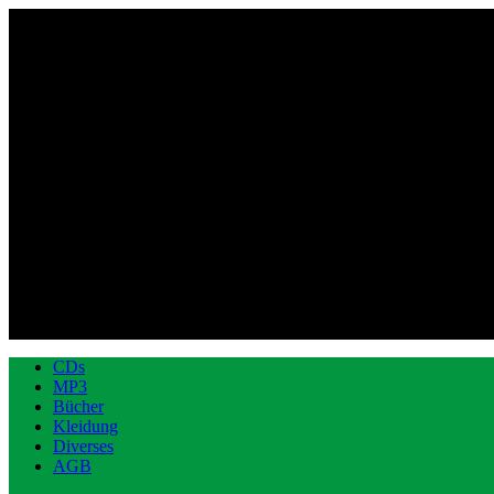
CDs
MP3
Bücher
Kleidung
Diverses
AGB