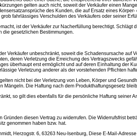
ürzungen gelten auch nicht, soweit der Verkäufer einen Mangel 
densersatzansprüche des Kunden, die auf Ersatz eines Körper
 grob fahrlässiges Verschulden des Verkäufers oder seiner Erfül
acht, ist der Verkäufer zur Nacherfüllung berechtigt. Schlägt di
en die gesetzlichen Bestimmungen.
er Verkäufer unbeschränkt, soweit die Schadensursache auf Vors
chten, deren Verletzung die Erreichung des Vertragszwecks gefähr
s überhaupt erst ermöglicht und auf deren Einhaltung der Kund
lässige Verletzung anderer als der vorstehenden Pflichten hafte
lten nicht bei der Verletzung von Leben, Körper und Gesundhe
en Mängeln. Die Haftung nach dem Produkthaftungsgesetz bleibt
kt, so gilt dies ebenfalls für die persönliche Haftung seiner An
Gründen diesen Vertrag zu widerrufen. Die Widerrufsfrist betr
Besitz genommen haben bzw. hat.
midt, Herzogstr. 6, 63263 Neu-Isenburg,
Diese E-Mail-Adresse 