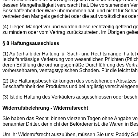
dessen Mangelhaftigkeit verursacht hat. Die vorstehenden Verk
Beschaffenheit der Ware übernommen hat, und nicht für Scha
vertretenden Mangels gerichtet oder die auf vorsätzliches oder
(4) Liegen Mängel vor und wurden diese rechtzeitig geltend gem
zu mindern oder vom Vertrag zurückzutreten. Im Übrigen gelt
§ 8 Haftungsausschluss
(1) Außerhalb der Haftung für Sach- und Rechtsmängel haftet d
leicht fahrlässige Verletzung von wesentlichen Pflichten (Pfli
deren Erfüllung die ordnungsgemäße Durchführung des Vertrage
vorhersehbaren, vertragstypischen Schaden. Für die leicht fahr
(2) Die Haftungsbeschränkungen des vorstehenden Absatzes ge
Beschaffenheit des Produktes und bei arglistig verschwiegen
(3) Ist die Haftung des Verkäufers ausgeschlossen oder beschrän
Widerrufsbelehrung - Widerrufsrecht
Sie haben das Recht, binnen vierzehn Tagen ohne Angabe von 
benannter Dritter, der nicht der Beförderer ist, die Waren in 
Um Ihr Widerrufsrecht auszuüben, müssen Sie uns: Paddy Sch