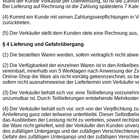
Wählt der Kunde Vorkasse per Überweisung, so ist die Zahlung
Bei Lieferung auf Rechnung ist die Zahlung spätestens 7 Kale
(4) Kommt ein Kunde mit seinen Zahlungsverpflichtungen in V
zurücktreten.
(5) Der Verkäufer stellt dem Kunden stets eine Rechnung aus,
§ 4 Lieferung und Gefahrübergang
(1) Die bestellten Waren werden, sofern vertraglich nicht ab
(2) Die Verfügbarkeit der einzelnen Waren ist in den Artike
vereinbart, innerhalb von 5 Werktagen nach Anweisung der Z
Online-Shop die Ware als nicht vorrätig gekennzeichnet, so be
sofern nicht ausnahmsweise der Liefertermin vom Verkäufer v
(3) Der Verkäufer behält sich vor, eine Teillieferung vorzuneh
unzumutbar ist. Durch Teillieferungen entstehende Mehrkoste
(4) Der Verkäufer behält sich vor, sich von der Verpflichtung 
Anlieferung ganz oder teilweise unterbleibt. Dieser Selbstbeli
das Ausbleiben der Leistung nicht zu vertreten, soweit rechtz
die Ware nicht geliefert, wird der Verkäufer den Kunden unve
des zufälligen Untergangs und der zufälligen Verschlechteru
Gefahr des zufälligen Untergangs und der zufälligen Verschle