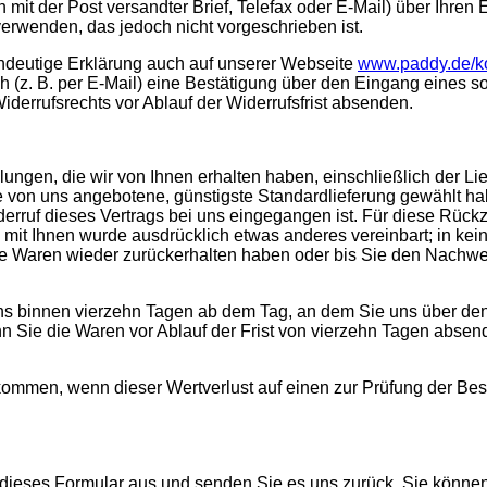
n mit der Post versandter Brief, Telefax oder E-Mail) über Ihren 
erwenden, das jedoch nicht vorgeschrieben ist.
indeutige Erklärung auch auf unserer Webseite
www.paddy.de/k
 (z. B. per E-Mail) eine Bestätigung über den Eingang eines so
iderrufsrechts vor Ablauf der Widerrufsfrist absenden.
ungen, die wir von Ihnen erhalten haben, einschließlich der Li
ie von uns angebotene, günstigste Standardlieferung gewählt h
erruf dieses Vertrags bei uns eingegangen ist. Für diese Rück
, mit Ihnen wurde ausdrücklich etwas anderes vereinbart; in k
ie Waren wieder zurückerhalten haben oder bis Sie den Nachwe
ns binnen vierzehn Tagen ab dem Tag, an dem Sie uns über den 
nn Sie die Waren vor Ablauf der Frist von vierzehn Tagen abse
kommen, wenn dieser Wertverlust auf einen zur Prüfung der Be
e dieses Formular aus und senden Sie es uns zurück. Sie könne