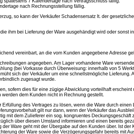
 spätestens 7 Kalendertage nach Vertragsschluss fällig.
ndertage nach Rechnungsstellung fällig.
erzug, so kann der Verkäufer Schadensersatz lt. der gesetzlic
 die ihm bei Lieferung der Ware ausgehändigt wird oder sonst 
weichend vereinbart, an die vom Kunden angegebene Adresse geli
lbeschreibungen angegeben. Am Lager vorhandene Ware versendet
ahlung (bei Vorkasse durch Überweisung: innerhalb von 5 Werk
müht sich der Verkäufer um eine schnellstmögliche Lieferung. An
erbindlich zugesagt wurde.
men, sofern dies für eine zügige Abwicklung vorteilhaft erschei
n werden dem Kunden nicht in Rechnung gestellt.
zur Erfüllung des Vertrages zu lösen, wenn die Ware durch einen 
eferungsvorbehalt gilt nur dann, wenn der Verkäufer das Ausbleib
eitig mit dem Zulieferer ein sog. kongruentes Deckungsgeschäft 
rzüglich über diesen Umstand informieren und einen bereits gez
ng der Ware geht mit der Übergabe auf den Kunden über. Ist de
chterung der Ware sowie die Verzögerungsgefahr bereits mit Aus