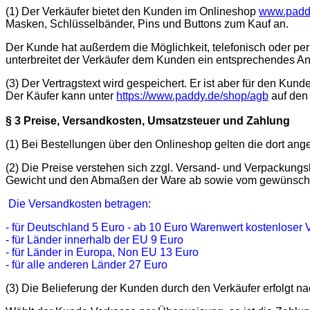
(1) Der Verkäufer bietet den Kunden im Onlineshop
www.padd
Masken, Schlüsselbänder, Pins und Buttons zum Kauf an.
Der Kunde hat außerdem die Möglichkeit, telefonisch oder per
unterbreitet der Verkäufer dem Kunden ein entsprechendes An
(3) Der Vertragstext wird gespeichert. Er ist aber für den Kund
Der Käufer kann unter
https://www.paddy.de/shop/agb
auf den 
§ 3 Preise, Versandkosten, Umsatzsteuer und Zahlung
(1) Bei Bestellungen über den Onlineshop gelten die dort ang
(2) Die Preise verstehen sich zzgl. Versand- und Verpackun
Gewicht und den Abmaßen der Ware ab sowie vom gewünscht
Die Versandkosten betragen:
- für Deutschland 5 Euro - ab 10 Euro Warenwert kostenloser
- für Länder innerhalb der EU 9 Euro
- für Länder in Europa, Non EU 13 Euro
- für alle anderen Länder 27 Euro
(3) Die Belieferung der Kunden durch den Verkäufer erfolg