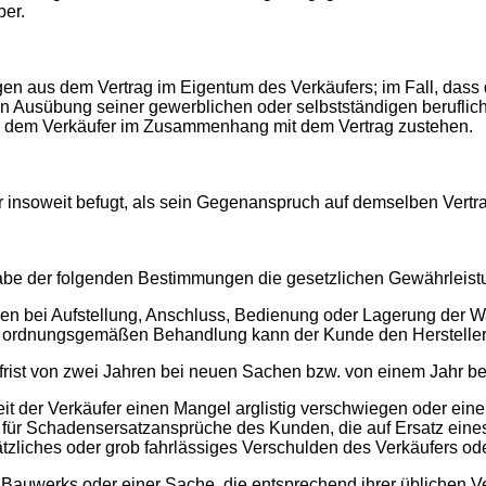
ber.
ngen aus dem Vertrag im Eigentum des Verkäufers; im Fall, dass 
n Ausübung seiner gewerblichen oder selbstständigen berufliche
ie dem Verkäufer im Zusammenhang mit dem Vertrag zustehen.
 insoweit befugt, als sein Gegenanspruch auf demselben Vertra
be der folgenden Bestimmungen die gesetzlichen Gewährleistu
 bei Aufstellung, Anschluss, Bedienung oder Lagerung der W
r ordnungsgemäßen Behandlung kann der Kunde den Herstelle
frist von zwei Jahren bei neuen Sachen bzw. von einem Jahr 
t der Verkäufer einen Mangel arglistig verschwiegen oder eine
 für Schadensersatzansprüche des Kunden, die auf Ersatz ei
tzliches oder grob fahrlässiges Verschulden des Verkäufers oder
s Bauwerks oder einer Sache, die entsprechend ihrer üblichen