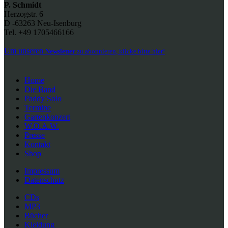
P. Schmidt
Herzogstr. 6
D -63263 Neu-Isenburg
Tel. +49 1705466166
Um unseren
Newsletter
zu abonnieren, klicke bitte hier!
Home
Die Band
Paddy Solo
Termine
Gartenkonzert
W.O.A.W.
Presse
Kontakt
Shop
Impressum
Datenschutz
CDs
MP3
Bücher
Kleidung