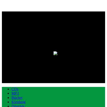
CDs
MP3
Bücher
Kleidung
Diverses