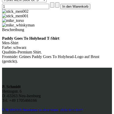
Beschreibung
Paddy Goes To Holyhead T-Shirt
Men-Shirt
Farbe: schwarz
Qualitäts-Premium Shirt.
Frontside: Grünes Paddy Goes To Holyhead-Logo auf Brust
(gestickt).
P. Schmidt
Herzogstr. 6
D -63263 Neu-Isenburg
Tel. +49 1705466166
Um unseren
Newsletter
zu abonnieren, klicke bitte hier!