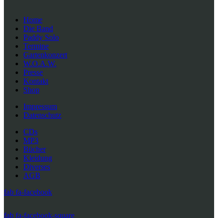
Home
Die Band
Paddy Solo
Termine
Gartenkonzert
W.O.A.W.
Presse
Kontakt
Shop
Impressum
Datenschutz
CDs
MP3
Bücher
Kleidung
Diverses
AGB
fab fa-facebook
fab fa-facebook-square