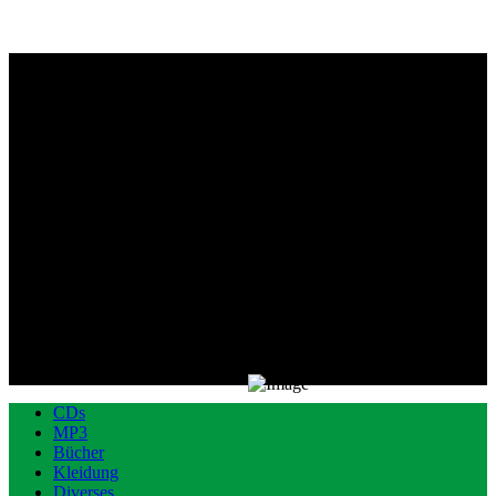
CDs
MP3
Bücher
Kleidung
Diverses