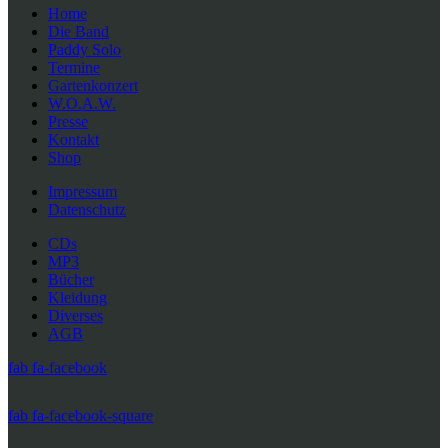
Home
Die Band
Paddy Solo
Termine
Gartenkonzert
W.O.A.W.
Presse
Kontakt
Shop
Impressum
Datenschutz
CDs
MP3
Bücher
Kleidung
Diverses
AGB
fab fa-facebook
fab fa-facebook-square