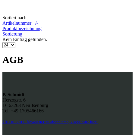
Sortiert nach
Artikelnummer +/-
Produktbezeichnung
Sortierung
Kein Eintrag gefunden.
AGB
P. Schmidt
Herzogstr. 6
D -63263 Neu-Isenburg
Tel. +49 1705466166
Um unseren
Newsletter
zu abonnieren, klicke bitte hier!