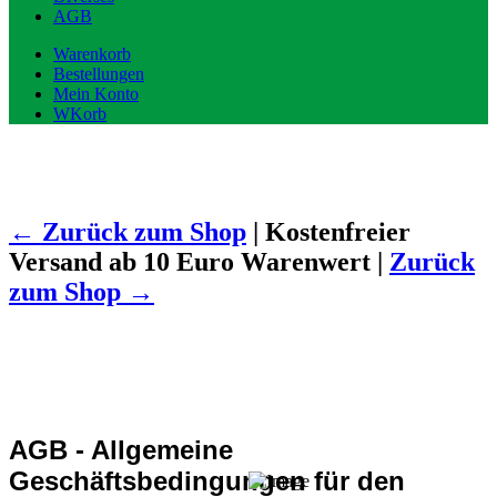
AGB
Warenkorb
Bestellungen
Mein Konto
WKorb
←
Zurück zum Shop
| Kostenfreier
Versand ab 10 Euro Warenwert |
Zurück
zum Shop
→
AGB - Allgemeine
Geschäftsbedingungen für den