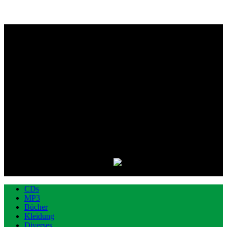
CDs
MP3
Bücher
Kleidung
Diverses