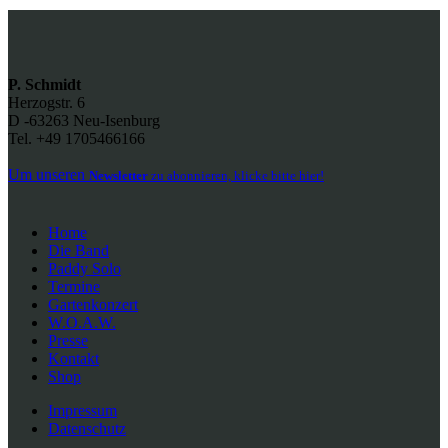
P. Schmidt
Herzogstr. 6
D -63263 Neu-Isenburg
Tel. +49 1705466166
Um unseren
Newsletter
zu abonnieren, klicke bitte hier!
Home
Die Band
Paddy Solo
Termine
Gartenkonzert
W.O.A.W.
Presse
Kontakt
Shop
Impressum
Datenschutz