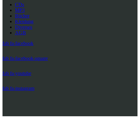
CDs
MP3
Bücher
Kleidung
Diverses
AGB
fab fa-facebook
fab fa-facebook-square
fab fa-youtube
fab fa-instagram