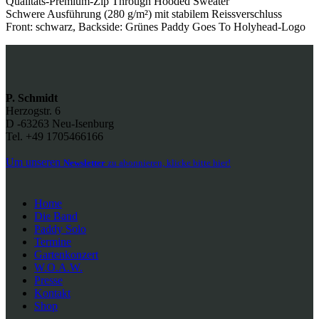
Qualitäts-Premium-Zip Through Hooded Sweater
Schwere Ausführung (280 g/m²) mit stabilem Reissverschluss
Front: schwarz, Backside: Grünes Paddy Goes To Holyhead-Logo
P. Schmidt
Herzogstr. 6
D -63263 Neu-Isenburg
Tel. +49 1705466166
Um unseren
Newsletter
zu abonnieren, klicke bitte hier!
Home
Die Band
Paddy Solo
Termine
Gartenkonzert
W.O.A.W.
Presse
Kontakt
Shop