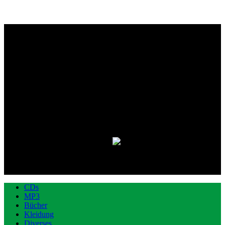
CDs
MP3
Bücher
Kleidung
Diverses