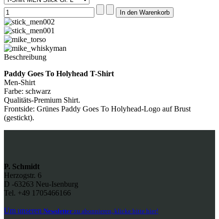
Beschreibung
Paddy Goes To Holyhead T-Shirt
Men-Shirt
Farbe: schwarz
Qualitäts-Premium Shirt.
Frontside: Grünes Paddy Goes To Holyhead-Logo auf Brust
(gestickt).
P. Schmidt
Herzogstr. 6
D -63263 Neu-Isenburg
Tel. +49 1705466166
Um unseren
Newsletter
zu abonnieren, klicke bitte hier!