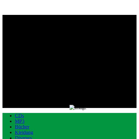
CDs
MP3
Bücher
Kleidung
Diverses