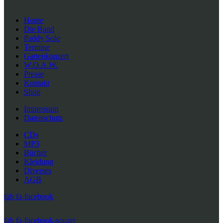
Home
Die Band
Paddy Solo
Termine
Gartenkonzert
W.O.A.W.
Presse
Kontakt
Shop
Impressum
Datenschutz
CDs
MP3
Bücher
Kleidung
Diverses
AGB
fab fa-facebook
fab fa-facebook-square