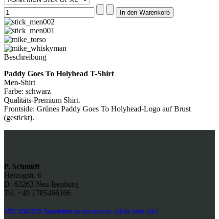
Beschreibung
Paddy Goes To Holyhead T-Shirt
Men-Shirt
Farbe: schwarz
Qualitäts-Premium Shirt.
Frontside: Grünes Paddy Goes To Holyhead-Logo auf Brust
(gestickt).
P. Schmidt
Herzogstr. 6
D -63263 Neu-Isenburg
Tel. +49 1705466166
Um unseren
Newsletter
zu abonnieren, klicke bitte hier!