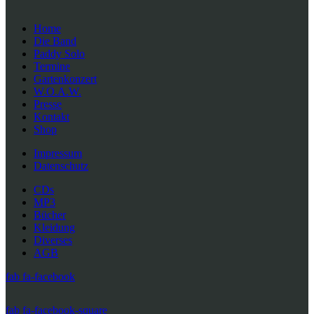
Home
Die Band
Paddy Solo
Termine
Gartenkonzert
W.O.A.W.
Presse
Kontakt
Shop
Impressum
Datenschutz
CDs
MP3
Bücher
Kleidung
Diverses
AGB
fab fa-facebook
fab fa-facebook-square