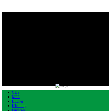
CDs
MP3
Bücher
Kleidung
Diverses