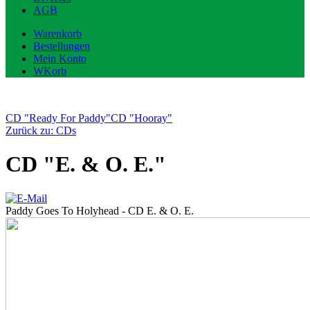
AGB
Warenkorb
Bestellungen
Mein Konto
WKorb
CD "Ready For Paddy"
CD "Hooray"
Zurück zu: CDs
CD "E. & O. E."
Paddy Goes To Holyhead - CD E. & O. E.