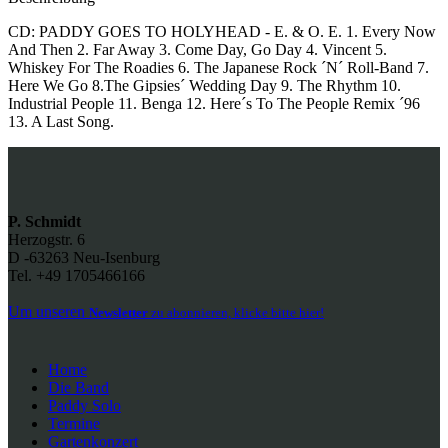
CD: PADDY GOES TO HOLYHEAD - E. & O. E. 1. Every Now
And Then 2. Far Away 3. Come Day, Go Day 4. Vincent 5.
Whiskey For The Roadies 6. The Japanese Rock ´N´ Roll-Band 7.
Here We Go 8.The Gipsies´ Wedding Day 9. The Rhythm 10.
Industrial People 11. Benga 12. Here´s To The People Remix ´96
13. A Last Song.
P. Schmidt
Herzogstr. 6
D -63263 Neu-Isenburg
Tel. +49 1705466166
Um unseren
Newsletter
zu abonnieren, klicke bitte hier!
Home
Die Band
Paddy Solo
Termine
Gartenkonzert