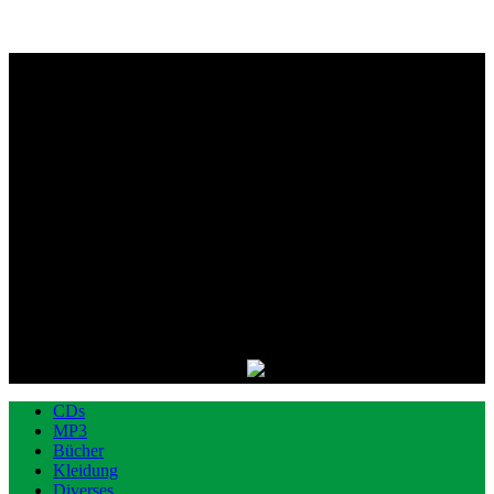
CDs
MP3
Bücher
Kleidung
Diverses