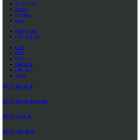
W.O.A.W.
Presse
Kontakt
Shop
Impressum
Datenschutz
CDs
MP3
Bücher
Kleidung
Diverses
AGB
fab fa-facebook
fab fa-facebook-square
fab fa-youtube
fab fa-instagram