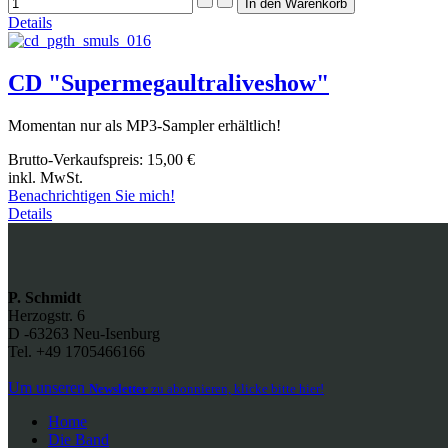
Details
CD "Supermegaultraliveshow"
Momentan nur als MP3-Sampler erhältlich!
Brutto-Verkaufspreis:
15,00 €
inkl. MwSt.
Benachrichtigen Sie mich!
Details
P. Schmidt
Herzogstr. 6
D -63263 Neu-Isenburg
Tel. +49 1705466166
Um unseren
Newsletter
zu abonnieren, klicke bitte hier!
Home
Die Band