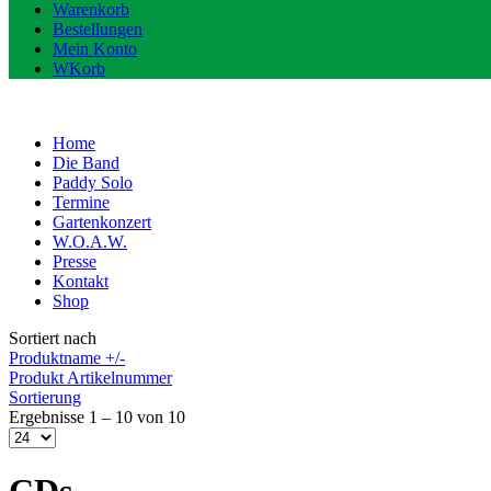
Warenkorb
Bestellungen
Mein Konto
WKorb
Home
Die Band
Paddy Solo
Termine
Gartenkonzert
W.O.A.W.
Presse
Kontakt
Shop
Sortiert nach
Produktname +/-
Produkt Artikelnummer
Sortierung
Ergebnisse 1 – 10 von 10