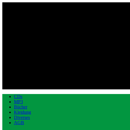
CDs
MP3
Bücher
Kleidung
Diverses
AGB