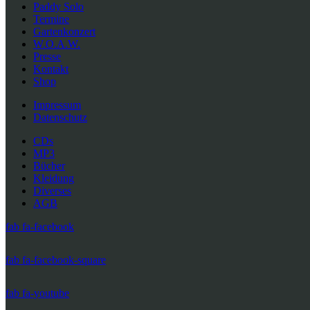
Paddy Solo
Termine
Gartenkonzert
W.O.A.W.
Presse
Kontakt
Shop
Impressum
Datenschutz
CDs
MP3
Bücher
Kleidung
Diverses
AGB
fab fa-facebook
fab fa-facebook-square
fab fa-youtube