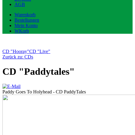
AGB
Warenkorb
Bestellungen
Mein Konto
WKorb
CD "Hooray"
CD "Live"
Zurück zu: CDs
CD "Paddytales"
Paddy Goes To Holyhead - CD PaddyTales