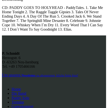
CD: PADDY GOES TO HOLYHEAD - PaddyTales. 1. Take Me
Home Tonight 2. The Raggle Taggle Gipsies 3. Tales Of Never
Ending Days 4. A Day Of The Run 5. Crooked Jack 6. We Stand
Together 7. The Springhill Mine Desaster 8. Celebrate 9. Johnnie
Cope 10. Whiskey When I´m Dry 11. Every Word That I Can Say
12. I Don´t Want To Say Goodnight 13. Elias.
P. Schmidt
Herzogstr. 6
D -63263 Neu-Isenburg
Tel. +49 1705466166
Um unseren
Newsletter
zu abonnieren, klicke bitte hier!
Home
Die Band
Paddy Solo
Termine
Gartenkonzert