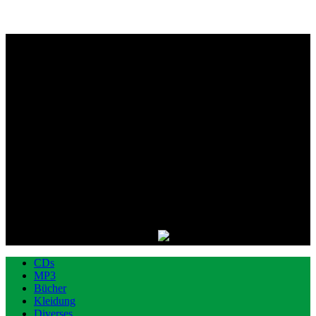
CDs
MP3
Bücher
Kleidung
Diverses