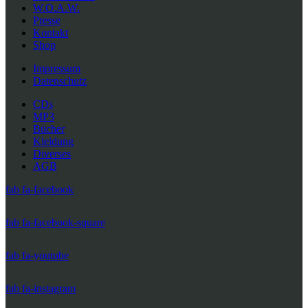
W.O.A.W.
Presse
Kontakt
Shop
Impressum
Datenschutz
CDs
MP3
Bücher
Kleidung
Diverses
AGB
fab fa-facebook
fab fa-facebook-square
fab fa-youtube
fab fa-instagram