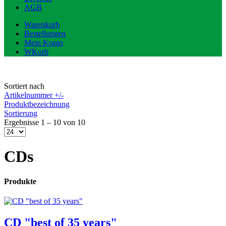
AGB
Warenkorb
Bestellungen
Mein Konto
WKorb
Sortiert nach
Artikelnummer +/-
Produktbezeichnung
Sortierung
Ergebnisse 1 – 10 von 10
CDs
Produkte
CD "best of 35 years"