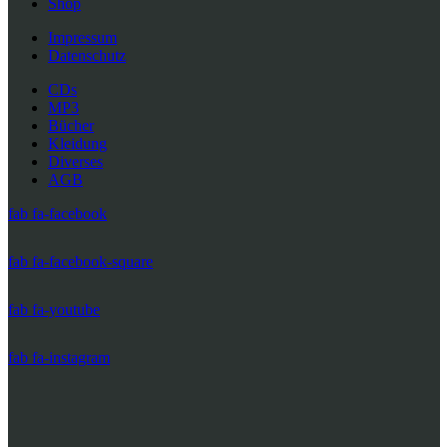
Shop
Impressum
Datenschutz
CDs
MP3
Bücher
Kleidung
Diverses
AGB
fab fa-facebook
fab fa-facebook-square
fab fa-youtube
fab fa-instagram