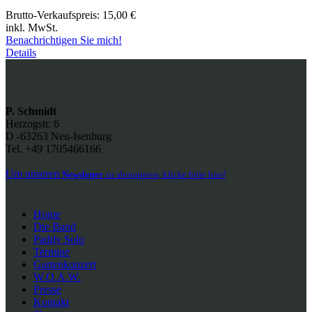
Brutto-Verkaufspreis:
15,00 €
inkl. MwSt.
Benachrichtigen Sie mich!
Details
P. Schmidt
Herzogstr. 6
D -63263 Neu-Isenburg
Tel. +49 1705466166
Um unseren
Newsletter
zu abonnieren, klicke bitte hier!
Home
Die Band
Paddy Solo
Termine
Gartenkonzert
W.O.A.W.
Presse
Kontakt