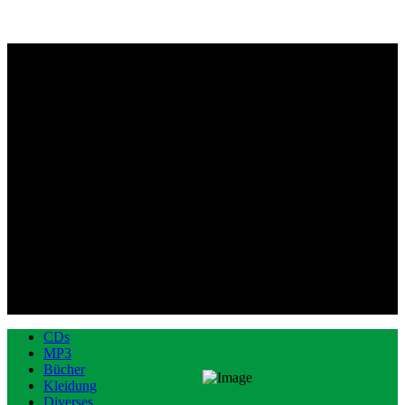
CDs
MP3
Bücher
Kleidung
Diverses