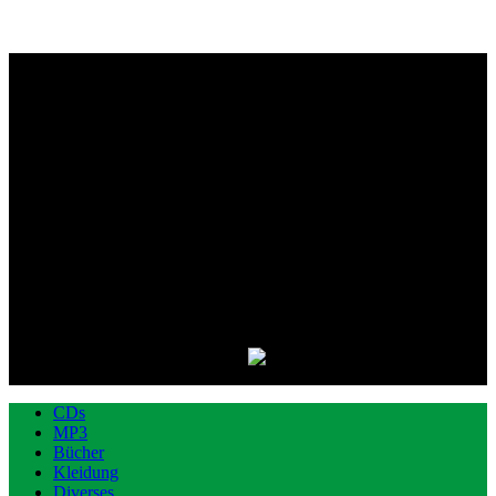
CDs
MP3
Bücher
Kleidung
Diverses