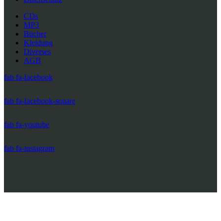
CDs
MP3
Bücher
Kleidung
Diverses
AGB
fab fa-facebook
fab fa-facebook-square
fab fa-youtube
fab fa-instagram