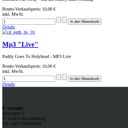
Brutto-Verkaufspreis:
10,00 €
inkl. MwSt.
Details
Mp3 "Live"
Paddy Goes To Holyhead - MP3 Live
Brutto-Verkaufspreis:
10,00 €
inkl. MwSt.
Details
P. Schmidt
Herzogstr. 6
D -63263 Neu-Isenburg
Tel. +49 1705466166