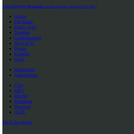
Um unseren
Newsletter
zu abonnieren, klicke bitte hier!
Home
Die Band
Paddy Solo
Termine
Gartenkonzert
W.O.A.W.
Presse
Kontakt
Shop
Impressum
Datenschutz
CDs
MP3
Bücher
Kleidung
Diverses
AGB
fab fa-facebook