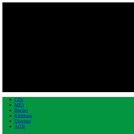
CDs
MP3
Bücher
Kleidung
Diverses
AGB