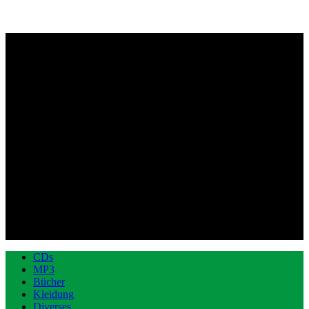
CDs
MP3
Bücher
Kleidung
Diverses