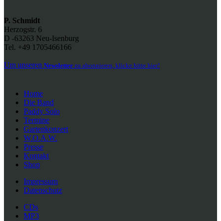
P. Schmidt
Herzogstr. 6
D -63263 Neu-Isenburg
Tel. +49 1705466166
Um unseren
Newsletter
zu abonnieren, klicke bitte hier!
Home
Die Band
Paddy Solo
Termine
Gartenkonzert
W.O.A.W.
Presse
Kontakt
Shop
Impressum
Datenschutz
CDs
MP3