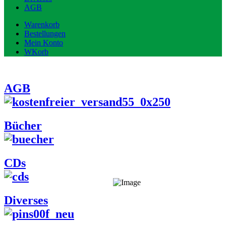
AGB
Warenkorb
Bestellungen
Mein Konto
WKorb
AGB
Bücher
CDs
Diverses