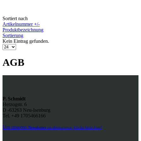
Sortiert nach
Artikelnummer +/-
Produktbezeichnung
Sortierung
Kein Eintrag gefunden.
AGB
P. Schmidt
Herzogstr. 6
D -63263 Neu-Isenburg
Tel. +49 1705466166
Um unseren
Newsletter
zu abonnieren, klicke bitte hier!