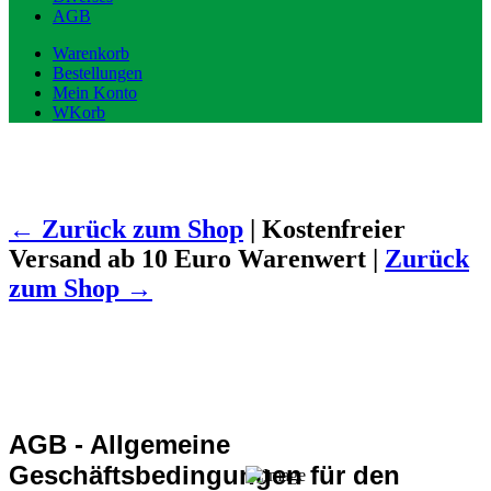
AGB
Warenkorb
Bestellungen
Mein Konto
WKorb
←
Zurück zum Shop
| Kostenfreier
Versand ab 10 Euro Warenwert |
Zurück
zum Shop
→
AGB - Allgemeine
Geschäftsbedingungen für den