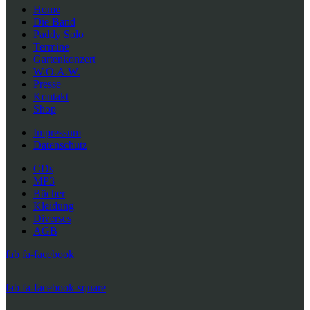
Home
Die Band
Paddy Solo
Termine
Gartenkonzert
W.O.A.W.
Presse
Kontakt
Shop
Impressum
Datenschutz
CDs
MP3
Bücher
Kleidung
Diverses
AGB
fab fa-facebook
fab fa-facebook-square