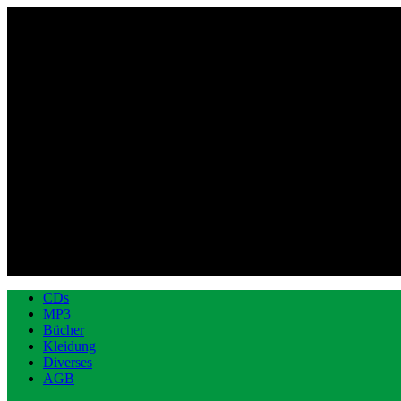
CDs
MP3
Bücher
Kleidung
Diverses
AGB