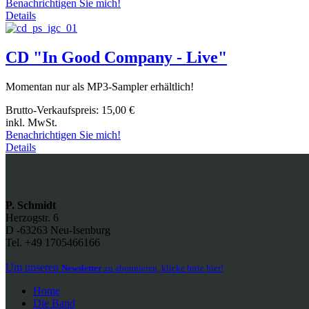
Benachrichtigen Sie mich!
Details
CD "In Good Company - Live"
Momentan nur als MP3-Sampler erhältlich!
Brutto-Verkaufspreis:
15,00 €
inkl. MwSt.
Benachrichtigen Sie mich!
Details
P. Schmidt
Herzogstr. 6
D -63263 Neu-Isenburg
Tel. +49 1705466166
Um unseren
Newsletter
zu abonnieren, klicke bitte hier!
Home
Die Band