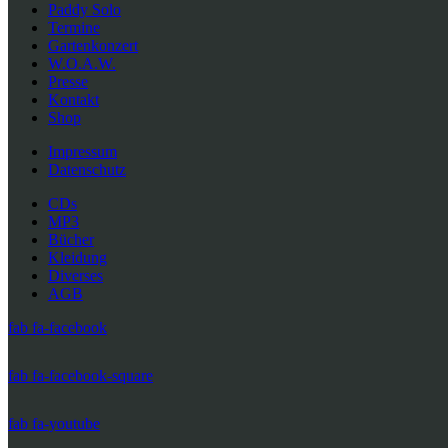
Paddy Solo
Termine
Gartenkonzert
W.O.A.W.
Presse
Kontakt
Shop
Impressum
Datenschutz
CDs
MP3
Bücher
Kleidung
Diverses
AGB
fab fa-facebook
fab fa-facebook-square
fab fa-youtube