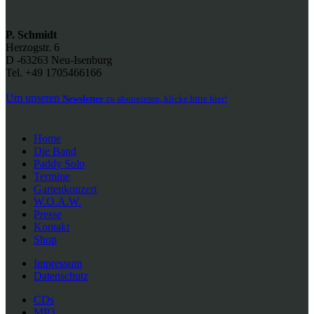
P. Schmidt
Herzogstr. 6
D -63263 Neu-Isenburg
Tel. +49 1705466166
Um unseren
Newsletter
zu abonnieren, klicke bitte hier!
Home
Die Band
Paddy Solo
Termine
Gartenkonzert
W.O.A.W.
Presse
Kontakt
Shop
Impressum
Datenschutz
CDs
MP3