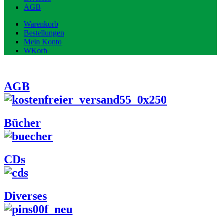
AGB
Warenkorb
Bestellungen
Mein Konto
WKorb
AGB
Bücher
CDs
Diverses