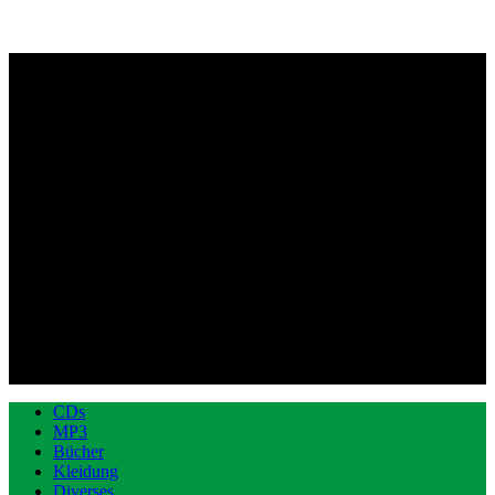
CDs
MP3
Bücher
Kleidung
Diverses